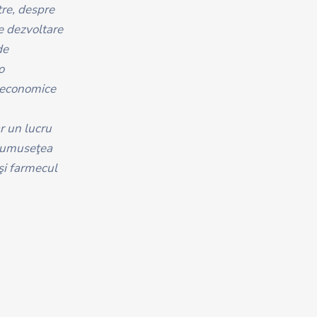
tre, despre
de dezvoltare
de
o
e economice
r un lucru
frumuseţea
 şi farmecul