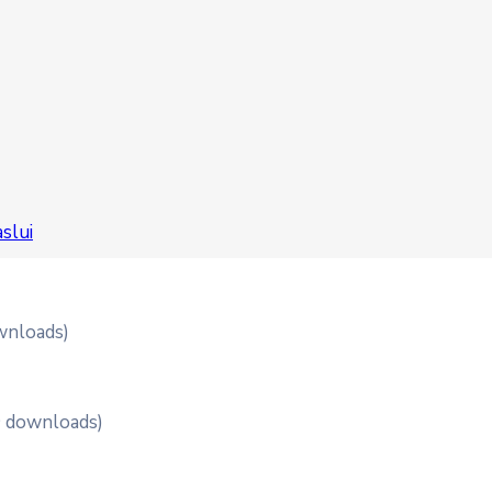
slui
wnloads)
9 downloads)