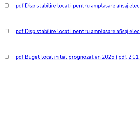
pdf
Disp stabilire locatii pentru amplasare afisaj ele
pdf
Disp stabilire locatii pentru amplasare afisaj ele
pdf
Buget local initial prognozat an 2025
( pdf, 2.0
Dragomiresti
Dragomireşti, RO
7:38 am,
Aug 8, 202
clear sky