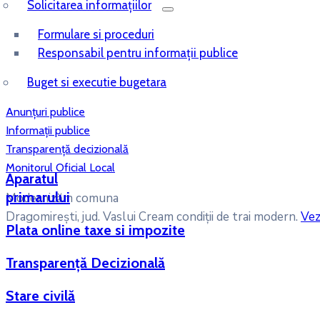
Solicitarea informațiilor
Formulare si proceduri
Responsabil pentru informații publice
Buget si executie bugetara
Anunțuri publice
Informații publice
Transparență decizională
Monitorul Oficial Local
Aparatul
primarului
Modernizăm comuna
Dragomirești, jud. Vaslui
Cream condiții de trai modern.
Vez
Plata online taxe si impozite
Transparență Decizională
Stare civilă