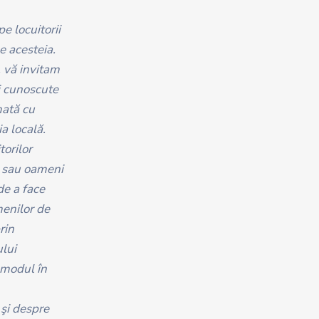
pe locuitorii
e acesteia.
, vă invitam
ţi cunoscute
mată cu
a locală.
torilor
ti sau oameni
de a face
menilor de
rin
ului
 modul în
 şi despre