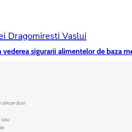
ei Dragomiresti Vaslui
n vederea sigurarii alimentelor de baza m
n sincer bun
r sau
de