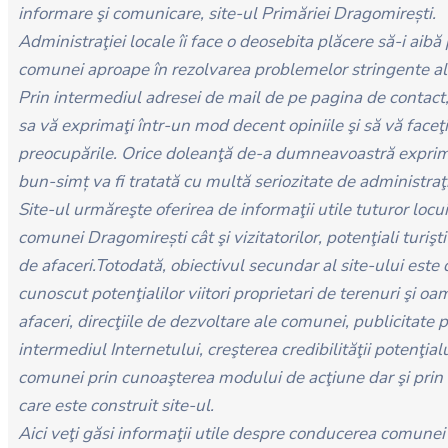
informare şi comunicare, site-ul Primăriei Dragomirești.
Administraţiei locale îi face o deosebita plăcere să-i aibă 
comunei aproape în rezolvarea problemelor stringente al
Prin intermediul adresei de mail de pe pagina de contact
sa vă exprimaţi într-un mod decent opiniile şi să vă face
preocupările. Orice doleanţă de-a dumneavoastră expri
bun-simț va fi tratată cu multă seriozitate de administraţi
Site-ul urmăreşte oferirea de informaţii utile tuturor locui
comunei Dragomirești cât şi vizitatorilor, potenţiali turiş
de afaceri.Totodată, obiectivul secundar al site-ului este 
cunoscut potenţialilor viitori proprietari de terenuri şi oa
afaceri, direcţiile de dezvoltare ale comunei, publicitate p
intermediul Internetului, creşterea credibilităţii potenţial
comunei prin cunoaşterea modului de acţiune dar şi prin
care este construit site-ul.
Aici veţi găsi informaţii utile despre conducerea comunei