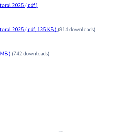
ctoral 2025
( pdf )
ctoral 2025
( pdf, 135 KB )
(814 downloads)
1 MB )
(742 downloads)
6
23
°C