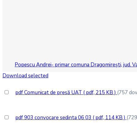
Popescu Andrei- primar comuna Dragomirești, jud. Va
Download selected
pdf
Comunicat de presă UAT
( pdf, 215 KB )
(757 do
pdf
903 convocare sedinta 06 03
( pdf, 114 KB )
(72