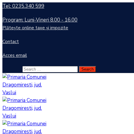
Tel: 0235.340 599
Program: Luni-Vineri 8.00 - 16.00
Plătește online taxe și impozite
Contact
Acces email