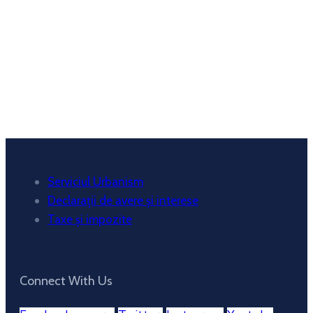
Wind Gust:
7 mph
Clouds:
90%
Visibility:
10 km
Sunrise:
6:13 am
Sunset:
8:35 pm
Weather from OpenWeatherMap
Serviciul Urbanism
Declarații de avere și interese
Taxe și impozite
Connect With Us