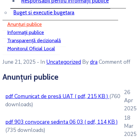
Responsabil pentru informații publice
Buget si executie bugetara
Anunțuri publice
Informații publice
Transparență decizională
Monitorul Oficial Local
June 21, 2025
- In
Uncategorized
By
dra
Comment off
Anunțuri publice
26
pdf
Comunicat de presă UAT
( pdf, 215 KB )
(760
Apr
downloads)
2025
18
pdf
903 convocare sedinta 06 03
( pdf, 114 KB )
Mar
(735 downloads)
2025