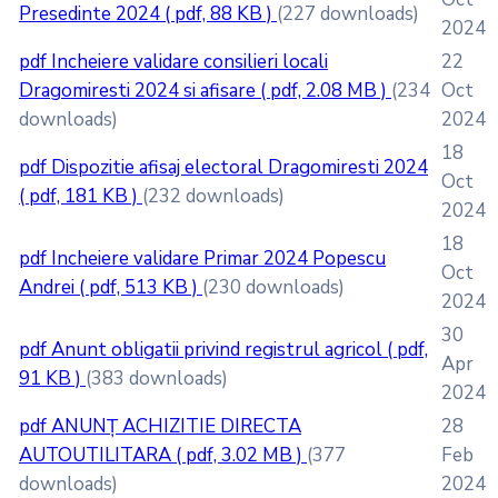
Presedinte 2024
( pdf, 88 KB )
(227 downloads)
2024
pdf
Incheiere validare consilieri locali
22
Dragomiresti 2024 si afisare
( pdf, 2.08 MB )
(234
Oct
downloads)
2024
18
pdf
Dispozitie afisaj electoral Dragomiresti 2024
Oct
( pdf, 181 KB )
(232 downloads)
2024
18
pdf
Incheiere validare Primar 2024 Popescu
Oct
Andrei
( pdf, 513 KB )
(230 downloads)
2024
30
pdf
Anunt obligatii privind registrul agricol
( pdf,
Apr
91 KB )
(383 downloads)
2024
pdf
ANUNȚ ACHIZITIE DIRECTA
28
AUTOUTILITARA
( pdf, 3.02 MB )
(377
Feb
downloads)
2024