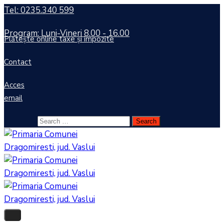
Tel: 0235.340 599
Program: Luni-Vineri 8.00 - 16.00
Plătește online taxe și impozite
Contact
Acces
email