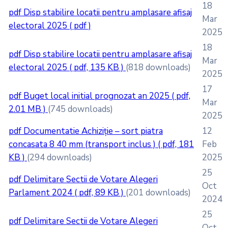
18
pdf
Disp stabilire locatii pentru amplasare afisaj
Mar
electoral 2025
( pdf )
2025
18
pdf
Disp stabilire locatii pentru amplasare afisaj
Mar
electoral 2025
( pdf, 135 KB )
(818 downloads)
2025
17
pdf
Buget local initial prognozat an 2025
( pdf,
Mar
2.01 MB )
(745 downloads)
2025
pdf
Documentatie Achiziție – sort piatra
12
concasata 8 40 mm (transport inclus )
( pdf, 181
Feb
KB )
(294 downloads)
2025
25
pdf
Delimitare Sectii de Votare Alegeri
Oct
Parlament 2024
( pdf, 89 KB )
(201 downloads)
2024
25
pdf
Delimitare Sectii de Votare Alegeri
Oct