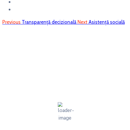
Previous
Transparență decizională
Next
Asistență socială
Dragomiresti
Dragomireşti, RO
3:54 pm,
Aug 9, 2026
27
°C
overcast clouds
36 %
1017 mb
5 mph