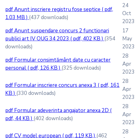
24
pdf
Anunt inscriere registru fose septice
( pdf,
Oct
1.03 MB )
(437 downloads)
2023
pdf
Anunt suspendare concurs 2 functionari
17
publici art IV OUG 34 2023
( pdf, 402 KB )
(354
May
downloads)
2023
28
pdf
Formular consimtământ date cu caracter
Apr
personal
( pdf, 126 KB )
(325 downloads)
2023
28
pdf
Formular inscriere concurs anexa 3
( pdf, 161
Apr
KB )
(330 downloads)
2023
28
pdf
Formular adeverinta angajator anexa 2D
(
Apr
pdf, 44 KB )
(402 downloads)
2023
28
pdf
CV model european
( pdf, 119 KB )
(462