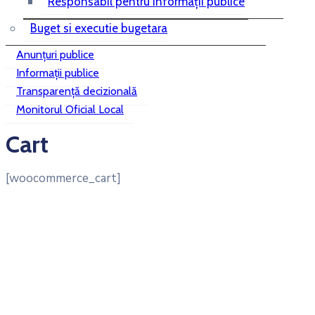
Responsabil pentru informații publice
Buget si executie bugetara
Anunțuri publice
Informații publice
Transparență decizională
Monitorul Oficial Local
Cart
[woocommerce_cart]
Dragomiresti
Dragomireşti, RO
10:47 pm,
Aug 6, 2026