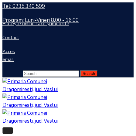
Tel: 0235.340 599
Program: Luni-Vineri 8.00 - 16.00
Plătește online taxe și impozite
Contact
Acces
email