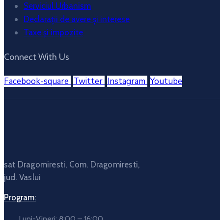
Serviciul Urbanism
Declarații de avere și interese
Taxe și impozite
Connect With Us
Facebook-square
Twitter
Instagram
Youtube
sat Dragomiresti, Com. Dragomiresti,
jud. Vaslui
Program:
Luni-Vineri: 8:00 – 16:00