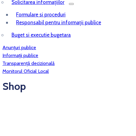
Solicitarea informațiilor
Formulare si proceduri
Responsabil pentru informații publice
Buget si executie bugetara
Anunțuri publice
Informații publice
Transparență decizională
Monitorul Oficial Local
Shop
Dragomiresti
Dragomireşti, RO