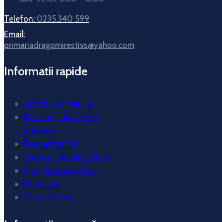
Telefon:
0235.340 599
Email:
primariadragomirestivs@yahoo.com
Informatii rapide
Aparatul primarului
Declarații de avere și
interese
Rapoarte primar
Strategia de dezvoltare
Plan de aparare ISU
Formulare
Vanzare teren