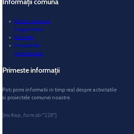
Informații comună
Despre comuna
Dragomiresti
Educatie
Proiecte de
infrastructuă
Primeste informații
Poti primi informatii in timp real despre activitatile
si proiectele comunei noastre.
[mc4wp_form id="228"]