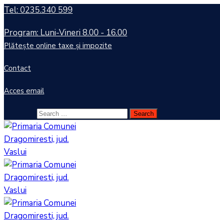
Tel: 0235.340 599
Program: Luni-Vineri 8.00 - 16.00
Plătește online taxe și impozite
Contact
Acces email