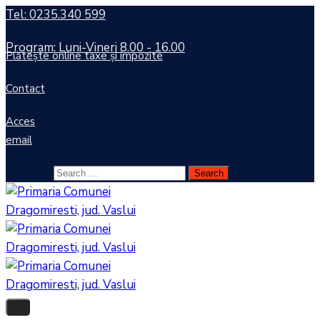
Tel: 0235.340 599
Program: Luni-Vineri 8.00 - 16.00
Plătește online taxe și impozite
Contact
Acces
email