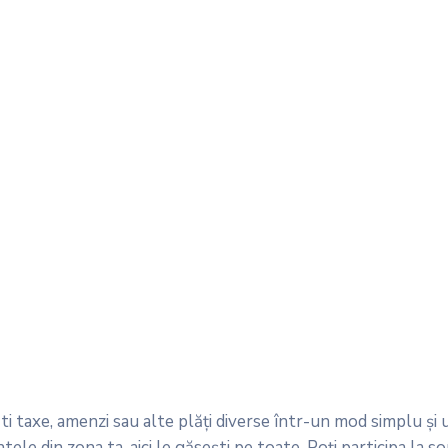
ti taxe, amenzi sau alte plăți diverse într-un mod simplu și u
ele din zona ta, aici le găsești pe toate. Poți participa la son