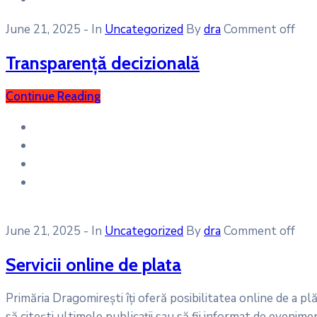
June 21, 2025
- In
Uncategorized
By
dra
Comment off
Transparență decizională
Continue Reading
June 21, 2025
- In
Uncategorized
By
dra
Comment off
Servicii online de plata
Primăria Dragomirești îți oferă posibilitatea online de a plă
să citești ultimele publicații sau să fii informat de eveniment