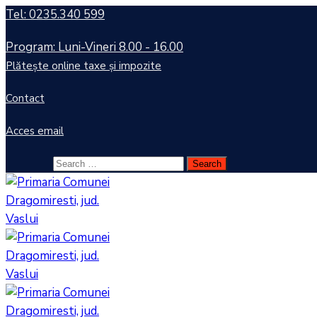
Tel: 0235.340 599
Program: Luni-Vineri 8.00 - 16.00
Plătește online taxe și impozite
Contact
Acces email