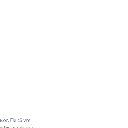
șor. Fie că vrei
daje, petiții sau